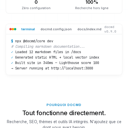
0
100%
Zéro configuration
Recherche hors ligne
docmd
terminal
docmd.config.json
docs/index.md
v0.9.0
$
# Compiling markdown documentation...
✓
✓
✓
 Built site in 340ms — Lighthouse score 100

→ Server running at http://localhost:3000
POURQUOI DOCMD
Tout fonctionne directement.
Recherche, SEO, thèmes et outils IA intégrés. N'ajoutez que ce
dont vous avez besoin.