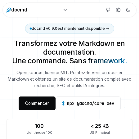
docmd
docmd v0.9.0
est maintenant disponible →
Transformez votre Markdown en
documentation.
Une commande.
Sans framework.
Open source, licence MIT. Pointez-le vers un dossier
Markdown et obtenez un site de documentation complet avec
recherche, SEO et outils IA intégrés.
$
npx @docmd/core dev
Commencer
100
< 25 KB
Lighthouse 100
JS Principal